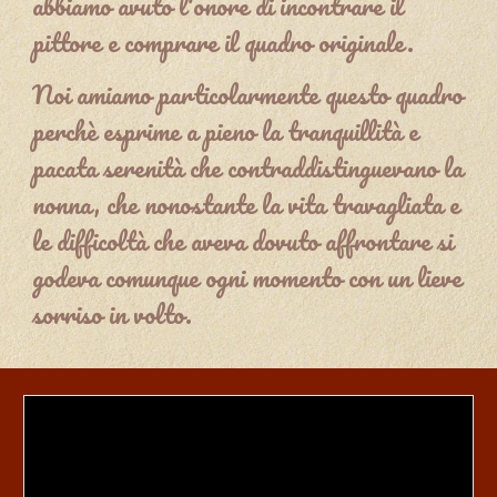
abbiamo avuto l'onore di incontrare il
pittore e comprare il quadro originale.
Noi amiamo particolarmente questo quadro
perchè esprime a pieno la tranquillità e
pacata serenità che contraddistinguevano la
nonna, che nonostante la vita travagliata e
le difficoltà che aveva dovuto affrontare si
godeva comunque ogni momento con un lieve
sorriso in volto.