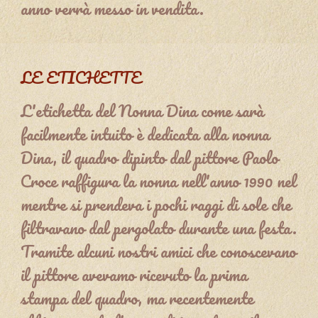
anno verrà messo in vendita.
LE ETICHETTE
L
'etichetta del Nonna Dina come sarà
facilmente intuito è dedicata alla nonna
Dina, il quadro dipinto dal pittore Paolo
Croce raffigura la nonna nell'anno 1990 nel
mentre si prendeva i pochi raggi di sole che
filtravano dal pergolato durante una festa.
Tramite alcuni nostri amici che conoscevano
il pittore avevamo ricevuto la prima
stampa del quadro, ma recentemente