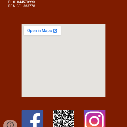
P.I: 01044570990
REA: GE - 363778