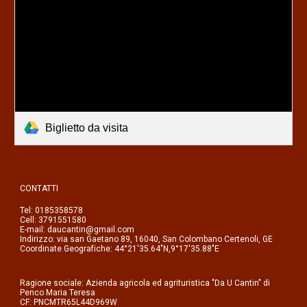
Biglietto da visita
CONTATTI
Tel: 0185358578
Cell: 3791551580
E-mail: daucantin@gmail.com
Indirizzo: via san Gaetano 89, 16040, San Colombano Certenoli, GE
Coordinate Geografiche: 44°21′35.64″N,9°17′35.88″E
Ragione sociale: Azienda agricola ed agrituristica "Da U Cantin" di
Penco Maria Teresa
CF: PNCMTR65L44D969W