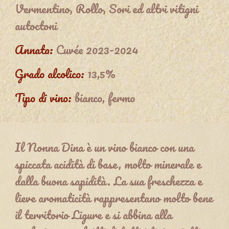
Vermentino, Rollo, Sori ed altri vitigni
autoctoni
Annata:
Cuvée 202
3-2024
Grado alcolico:
13,5%
Tipo di vino:
bianco, fermo
Il Nonna Dina è un vino bianco con una
spiccata acidità di base, molto minerale e
dalla buona sapidità. La sua freschezza e
lieve aromaticità rappresentano molto bene
il territorio Ligure e si abbina alla