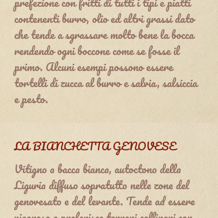
prefezione con fritti di tutti i tipi e piatti
contenenti burro, olio ed altri grassi dato
che tende a sgrassare molto bene la bocca
rendendo ogni boccone come se fosse il
primo. Alcuni esempi possono essere
tortelli di zucca al burro e salvia, salsiccia
e pesto.
LA BIANCHETTA GENOVESE
Vitigno a bacca bianca, autoctono della
Liguria diffuso sopratutto nelle zone del
genovesato e del levante. Tende ad essere
vigoroso e preferisce terreni collinari con