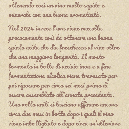
ottenendo così un vino molto sapido e
minerale con una buona aromaticità.
Nel 2024 invece l'uva viene raccolta
precocemente così da ottenere una buona
spinta acida che dia freschezza al vino oltre
che una maggiore longevità. Il mosto
fermenta in botte di acciaio inox e a fine
fermentazione alcolica viene travasato per
poi riposare per circa sei mesi prima di
essere assemblato all'annata precedente.
Una volta uniti si lasciano affinare ancora
circa due mesi in botte dopo i quali il vino
viene imbottigliato e dopo circa un'ulteriore