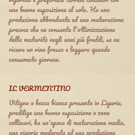
una buona esposizione al sole. Ha una
produzione abbondante ed una maturazione
precoce che ne consente l'ottimizzazione
della maturità negli anni più freddi, se ne
ricava un vino fresco e leggero quando
consumato giovane.
IL VERMENTINO
Vitigno a bacca bianca presente in Liguria,
predilige una buona esposizione e zone
collinari, ha un'epoca di maturazione media,
una vigoria moderata ed una produzione